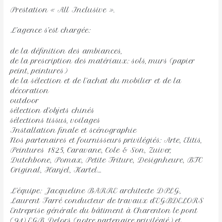
Prestation « All Inclusive ».
L’agence s’est chargée:
de la définition des ambiances,
de la prescription des matériaux: sols, murs (papier
peint, peintures)
de la sélection et de l’achat du mobilier et de la
décoration
outdoor
sélection d’objets chinés
sélections tissus, voilages
Installation finale et scénographie
Nos partenaires et fournisseurs privilégiés: Arte, Elitis,
Peintures 1825, Caravane, Cole & Son, Zuiver,
Dutchbone, Pomax, Petite Friture, Designheure, BTC
Original, Hanjel, Kartel…
L’équipe: Jacqueline BARRE architecte DPLG,
Laurent Farré conducteur de travaux d’EGBDELORS
Entreprise générale du bâtiment à Charenton le pont
(94) EGB Delors (notre partenaire privilégié) et