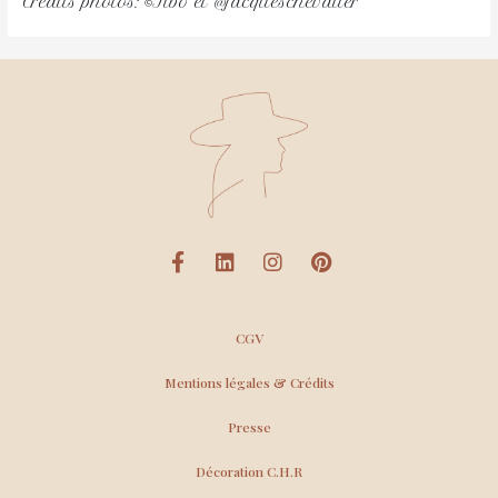
Crédits photos: ©Tibo et @jacqueschevalier
CGV
Mentions légales & Crédits
Presse
Décoration C.H.R