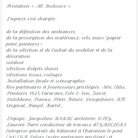
Prestation « All Inclusive ».
L’agence s’est chargée:
de la définition des ambiances,
de la prescription des matériaux: sols, murs (papier
peint, peintures)
de la sélection et de l’achat du mobilier et de la
décoration
outdoor
sélection d’objets chinés
sélections tissus, voilages
Installation finale et scénographie
Nos partenaires et fournisseurs privilégiés: Arte, Elitis,
Peintures 1825, Caravane, Cole & Son, Zuiver,
Dutchbone, Pomax, Petite Friture, Designheure, BTC
Original, Hanjel, Kartel…
L’équipe: Jacqueline BARRE architecte DPLG,
Laurent Farré conducteur de travaux d’EGBDELORS
Entreprise générale du bâtiment à Charenton le pont
(94) EGB Delors (notre partenaire privilégié) et