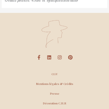
Crédits photos: ©Tibo et @jacqueschevalier
CGV
Mentions légales & Crédits
Presse
Décoration C.H.R