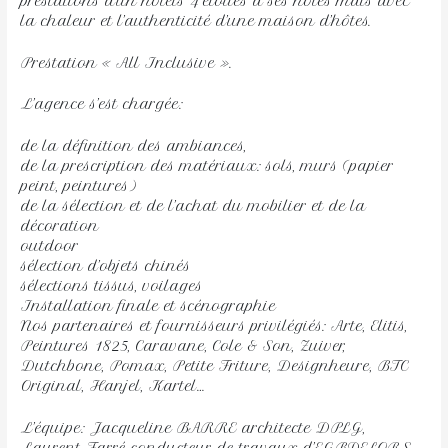
prestations d’un hôtels 4 étoiles à ses hôtes mais avec
la chaleur et l’authenticité d’une maison d’hôtes.
Prestation « All Inclusive ».
L’agence s’est chargée:
de la définition des ambiances,
de la prescription des matériaux: sols, murs (papier
peint, peintures)
de la sélection et de l’achat du mobilier et de la
décoration
outdoor
sélection d’objets chinés
sélections tissus, voilages
Installation finale et scénographie
Nos partenaires et fournisseurs privilégiés: Arte, Elitis,
Peintures 1825, Caravane, Cole & Son, Zuiver,
Dutchbone, Pomax, Petite Friture, Designheure, BTC
Original, Hanjel, Kartel…
L’équipe: Jacqueline BARRE architecte DPLG,