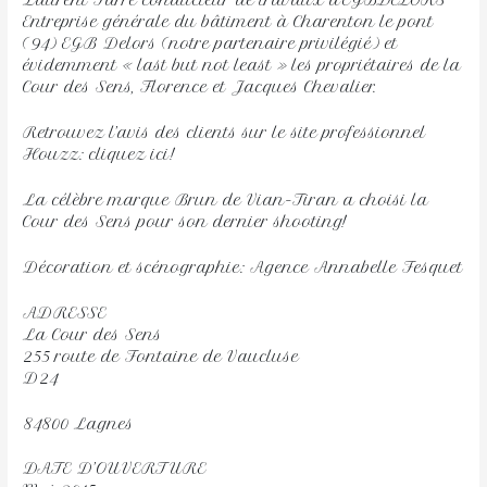
Laurent Farré conducteur de travaux d’EGBDELORS
Entreprise générale du bâtiment à Charenton le pont
(94) EGB Delors (notre partenaire privilégié) et
évidemment « last but not least » les propriétaires de la
Cour des Sens, Florence et Jacques Chevalier.
Retrouvez l’avis des clients sur le site professionnel
Houzz: cliquez ici!
La célèbre marque Brun de Vian-Tiran a choisi la
Cour des Sens pour son dernier shooting!
Décoration et scénographie: Agence Annabelle Fesquet
ADRESSE
La Cour des Sens
255 route de Fontaine de Vaucluse
D24
84800 Lagnes
DATE D’OUVERTURE