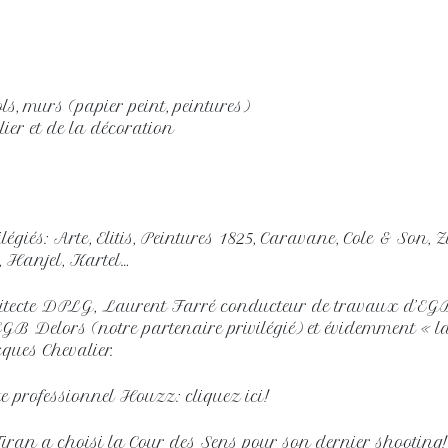
ls, murs (papier peint, peintures)
ilier et de la décoration
ilégiés: Arte, Elitis, Peintures 1825, Caravane, Cole & Son,
, Hanjel, Kartel…
tecte DPLG, Laurent Farré conducteur de travaux d’EG
B Delors (notre partenaire privilégié) et évidemment « last
ques Chevalier.
ite professionnel Houzz: cliquez ici!
ran a choisi la Cour des Sens pour son dernier shooting!