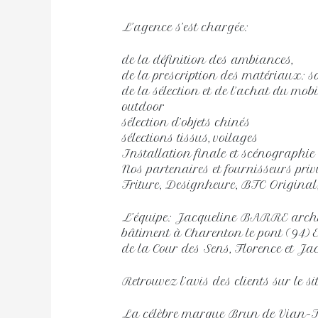
L’agence s’est chargée:
de la définition des ambiances,
de la prescription des matériaux: so
de la sélection et de l’achat du mob
outdoor
sélection d’objets chinés
sélections tissus, voilages
Installation finale et scénographie
Nos partenaires et fournisseurs priv
Friture, Designheure, BTC Original
L’équipe: Jacqueline BARRE archi
bâtiment à Charenton le pont (94) EG
de la Cour des Sens, Florence et Jac
Retrouvez l’avis des clients sur le s
La célèbre marque Brun de Vian-Ti