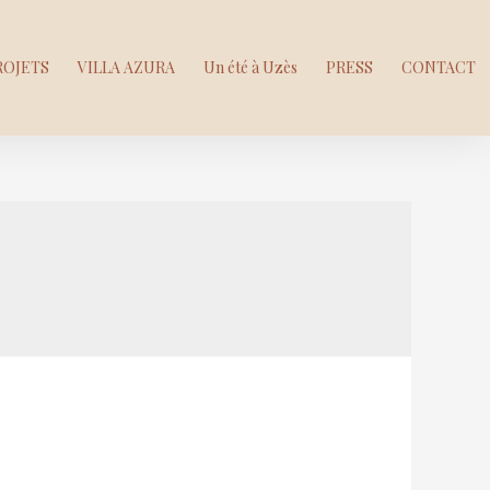
ROJETS
VILLA AZURA
Un été à Uzès
PRESS
CONTACT