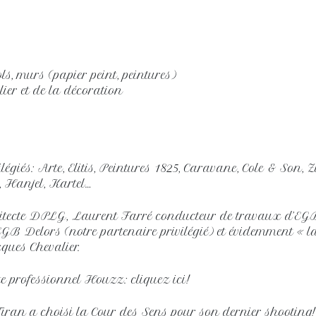
ls, murs (papier peint, peintures)
ilier et de la décoration
ilégiés: Arte, Elitis, Peintures 1825, Caravane, Cole & Son,
, Hanjel, Kartel…
tecte DPLG, Laurent Farré conducteur de travaux d’EG
B Delors (notre partenaire privilégié) et évidemment « last
ques Chevalier.
ite professionnel Houzz: cliquez ici!
ran a choisi la Cour des Sens pour son dernier shooting!