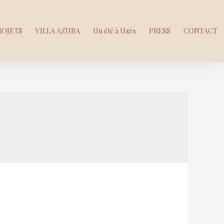
ROJETS
VILLA AZURA
Un été à Uzès
PRESS
CONTACT