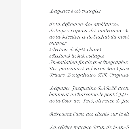
L’agence s’est chargée:
de la définition des ambiances,
de la prescription des matériaux: so
de la sélection et de l’achat du mob
outdoor
sélection d’objets chinés
sélections tissus, voilages
Installation finale et scénographie
Nos partenaires et fournisseurs priv
Friture, Designheure, BTC Original
L’équipe: Jacqueline BARRE archi
bâtiment à Charenton le pont (94) EG
de la Cour des Sens, Florence et Jac
Retrouvez l’avis des clients sur le s
La célèbre marque Brun de Vian-Ti