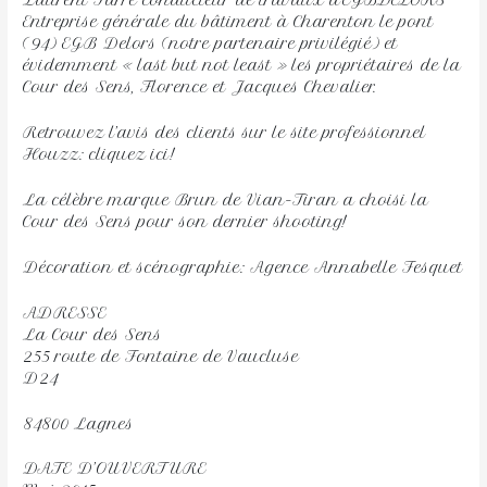
Laurent Farré conducteur de travaux d’EGBDELORS
Entreprise générale du bâtiment à Charenton le pont
(94) EGB Delors (notre partenaire privilégié) et
évidemment « last but not least » les propriétaires de la
Cour des Sens, Florence et Jacques Chevalier.
Retrouvez l’avis des clients sur le site professionnel
Houzz: cliquez ici!
La célèbre marque Brun de Vian-Tiran a choisi la
Cour des Sens pour son dernier shooting!
Décoration et scénographie: Agence Annabelle Fesquet
ADRESSE
La Cour des Sens
255 route de Fontaine de Vaucluse
D24
84800 Lagnes
DATE D’OUVERTURE