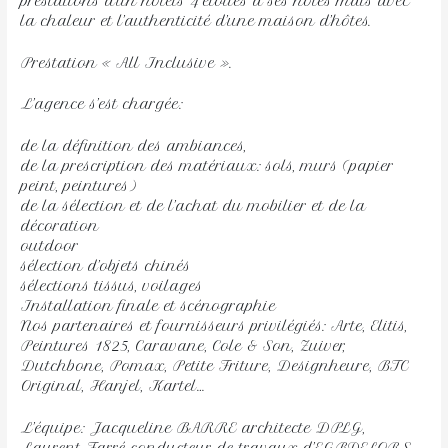
prestations d’un hôtels 4 étoiles à ses hôtes mais avec
la chaleur et l’authenticité d’une maison d’hôtes.
Prestation « All Inclusive ».
L’agence s’est chargée:
de la définition des ambiances,
de la prescription des matériaux: sols, murs (papier
peint, peintures)
de la sélection et de l’achat du mobilier et de la
décoration
outdoor
sélection d’objets chinés
sélections tissus, voilages
Installation finale et scénographie
Nos partenaires et fournisseurs privilégiés: Arte, Elitis,
Peintures 1825, Caravane, Cole & Son, Zuiver,
Dutchbone, Pomax, Petite Friture, Designheure, BTC
Original, Hanjel, Kartel…
L’équipe: Jacqueline BARRE architecte DPLG,