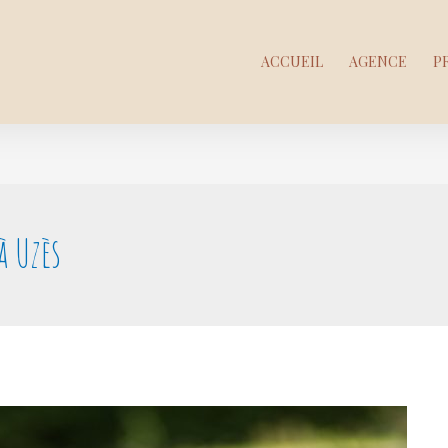
ACCUEIL
AGENCE
P
à Uzès