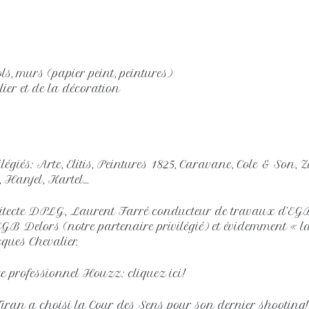
ls, murs (papier peint, peintures)
ilier et de la décoration
ilégiés: Arte, Elitis, Peintures 1825, Caravane, Cole & Son,
, Hanjel, Kartel…
tecte DPLG, Laurent Farré conducteur de travaux d’EG
B Delors (notre partenaire privilégié) et évidemment « last
ques Chevalier.
ite professionnel Houzz: cliquez ici!
ran a choisi la Cour des Sens pour son dernier shooting!