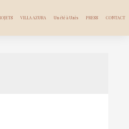
ROJETS
VILLA AZURA
Un été à Uzès
PRESS
CONTACT