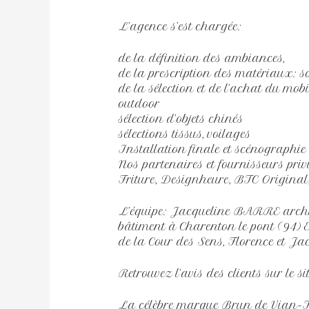
L’agence s’est chargée:
de la définition des ambiances,
de la prescription des matériaux: so
de la sélection et de l’achat du mob
outdoor
sélection d’objets chinés
sélections tissus, voilages
Installation finale et scénographie
Nos partenaires et fournisseurs priv
Friture, Designheure, BTC Original
L’équipe: Jacqueline BARRE archi
bâtiment à Charenton le pont (94) EG
de la Cour des Sens, Florence et Jac
Retrouvez l’avis des clients sur le s
La célèbre marque Brun de Vian-Ti