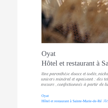
Oyat
Hôtel et restaurant à 
Une parenthèse douce et iodée, niché
univers minéral et apaisant : des tei
mesure , confectionnés à partir de l
Oyat
Re
Hôtel et restaurant à Sainte-Marie-de-Ré