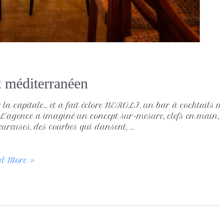
ot méditerranéen
la capitale… et a fait éclore NEROLI, un bar à cocktails 
L’agence a imaginé un concept sur-mesure, clefs en main, 
eureuses, des courbes qui dansent, …
d More »