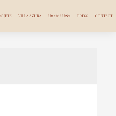
ROJETS
VILLA AZURA
Un été à Uzès
PRESS
CONTACT