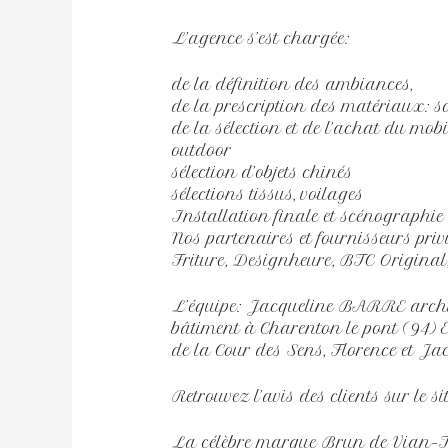
L’agence s’est chargée:
de la définition des ambiances,
de la prescription des matériaux: so
de la sélection et de l’achat du mob
outdoor
sélection d’objets chinés
sélections tissus, voilages
Installation finale et scénographie
Nos partenaires et fournisseurs priv
Friture, Designheure, BTC Original
L’équipe: Jacqueline BARRE archi
bâtiment à Charenton le pont (94) EG
de la Cour des Sens, Florence et Jac
Retrouvez l’avis des clients sur le s
La célèbre marque Brun de Vian-Ti