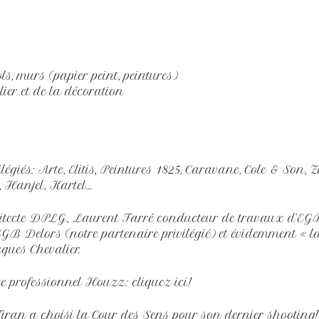
ls, murs (papier peint, peintures)
ilier et de la décoration
ilégiés: Arte, Elitis, Peintures 1825, Caravane, Cole & Son,
, Hanjel, Kartel…
tecte DPLG, Laurent Farré conducteur de travaux d’EG
B Delors (notre partenaire privilégié) et évidemment « last
ques Chevalier.
ite professionnel Houzz: cliquez ici!
ran a choisi la Cour des Sens pour son dernier shooting!