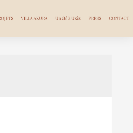
ROJETS
VILLA AZURA
Un été à Uzès
PRESS
CONTACT