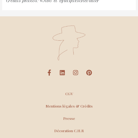
Crédits photos: ©Tibo et @jacqueschevalier
CGV
Mentions légales & Crédits
Presse
Décoration C.H.R