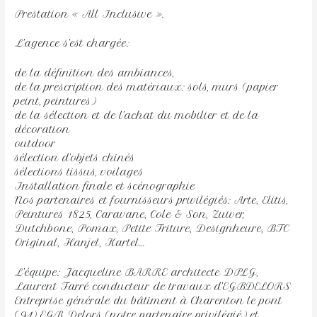
Prestation « All Inclusive ».
L’agence s’est chargée:
de la définition des ambiances,
de la prescription des matériaux: sols, murs (papier
peint, peintures)
de la sélection et de l’achat du mobilier et de la
décoration
outdoor
sélection d’objets chinés
sélections tissus, voilages
Installation finale et scénographie
Nos partenaires et fournisseurs privilégiés: Arte, Elitis,
Peintures 1825, Caravane, Cole & Son, Zuiver,
Dutchbone, Pomax, Petite Friture, Designheure, BTC
Original, Hanjel, Kartel…
L’équipe: Jacqueline BARRE architecte DPLG,
Laurent Farré conducteur de travaux d’EGBDELORS
Entreprise générale du bâtiment à Charenton le pont
(94) EGB Delors (notre partenaire privilégié) et