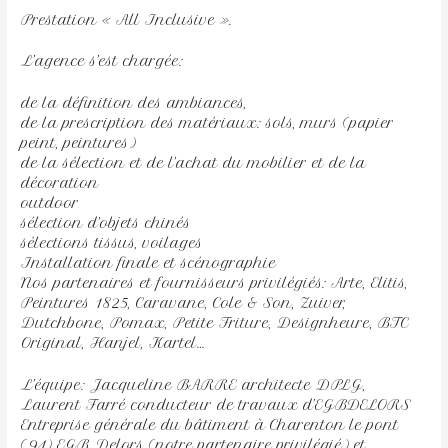
Prestation « All Inclusive ».
L’agence s’est chargée:
de la définition des ambiances,
de la prescription des matériaux: sols, murs (papier
peint, peintures)
de la sélection et de l’achat du mobilier et de la
décoration
outdoor
sélection d’objets chinés
sélections tissus, voilages
Installation finale et scénographie
Nos partenaires et fournisseurs privilégiés: Arte, Elitis,
Peintures 1825, Caravane, Cole & Son, Zuiver,
Dutchbone, Pomax, Petite Friture, Designheure, BTC
Original, Hanjel, Kartel…
L’équipe: Jacqueline BARRE architecte DPLG,
Laurent Farré conducteur de travaux d’EGBDELORS
Entreprise générale du bâtiment à Charenton le pont
(94) EGB Delors (notre partenaire privilégié) et