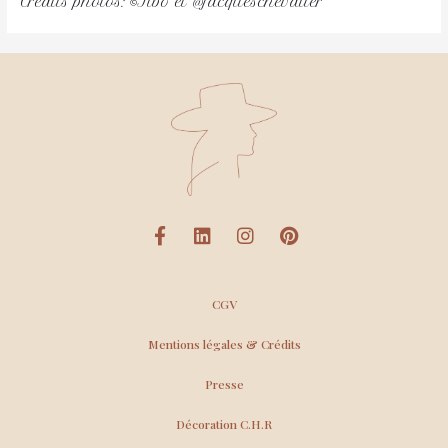
Crédits photos: ©Tibo et @jacqueschevalier
CGV
Mentions légales & Crédits
Presse
Décoration C.H.R