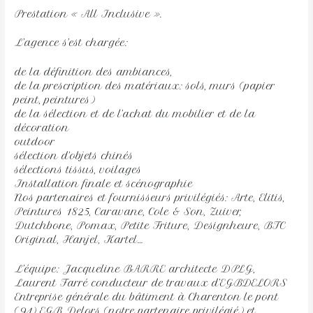
Prestation « All Inclusive ».
L’agence s’est chargée:
de la définition des ambiances,
de la prescription des matériaux: sols, murs (papier
peint, peintures)
de la sélection et de l’achat du mobilier et de la
décoration
outdoor
sélection d’objets chinés
sélections tissus, voilages
Installation finale et scénographie
Nos partenaires et fournisseurs privilégiés: Arte, Elitis,
Peintures 1825, Caravane, Cole & Son, Zuiver,
Dutchbone, Pomax, Petite Friture, Designheure, BTC
Original, Hanjel, Kartel…
L’équipe: Jacqueline BARRE architecte DPLG,
Laurent Farré conducteur de travaux d’EGBDELORS
Entreprise générale du bâtiment à Charenton le pont
(94) EGB Delors (notre partenaire privilégié) et