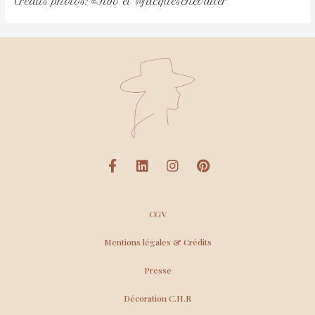
Crédits photos: ©Tibo et @jacqueschevalier
CGV
Mentions légales & Crédits
Presse
Décoration C.H.R