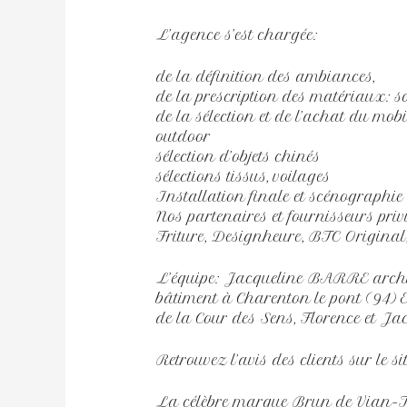
L’agence s’est chargée:
de la définition des ambiances,
de la prescription des matériaux: so
de la sélection et de l’achat du mob
outdoor
sélection d’objets chinés
sélections tissus, voilages
Installation finale et scénographie
Nos partenaires et fournisseurs priv
Friture, Designheure, BTC Original
L’équipe: Jacqueline BARRE archi
bâtiment à Charenton le pont (94) EG
de la Cour des Sens, Florence et Jac
Retrouvez l’avis des clients sur le s
La célèbre marque Brun de Vian-Ti