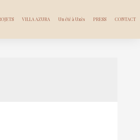
ROJETS
VILLA AZURA
Un été à Uzès
PRESS
CONTACT