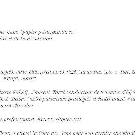
ls, murs (papier peint, peintures)
ilier et de la décoration
ilégiés: Arte, Elitis, Peintures 1825, Caravane, Cole & Son,
, Hanjel, Kartel…
tecte DPLG, Laurent Farré conducteur de travaux d’EG
B Delors (notre partenaire privilégié) et évidemment « last
ques Chevalier.
ite professionnel Houzz: cliquez ici!
ran a choisi la Cour des Sens pour son dernier shooting!