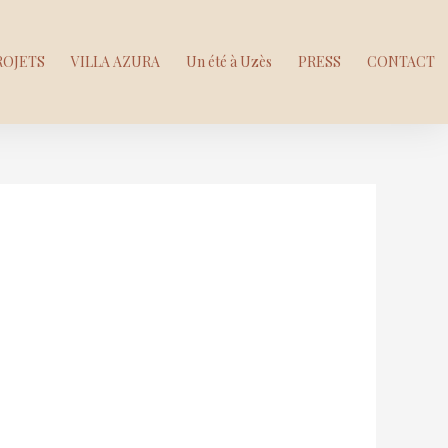
ROJETS
VILLA AZURA
Un été à Uzès
PRESS
CONTACT