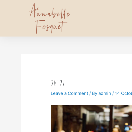
26127
Leave a Comment
/ By
admin
/
14 Octo