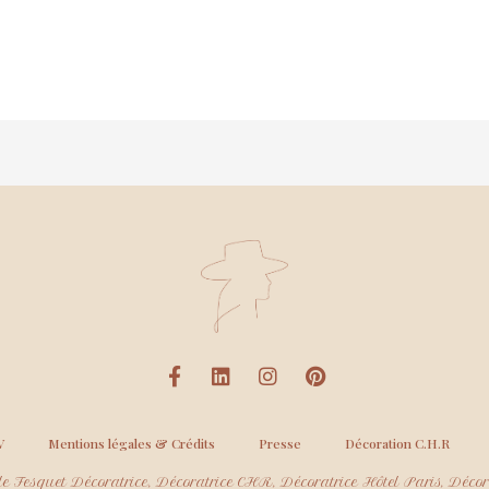
V
Mentions légales & Crédits
Presse
Décoration C.H.R
e Fesquet Décoratrice, Décoratrice CHR, Décoratrice Hôtel Paris, Décora