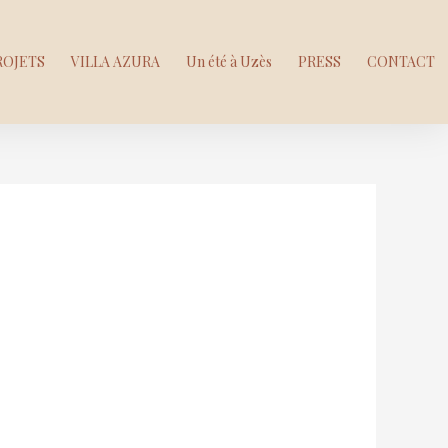
ROJETS
VILLA AZURA
Un été à Uzès
PRESS
CONTACT