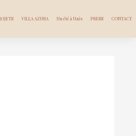
ROJETS
VILLA AZURA
Un été à Uzès
PRESS
CONTACT