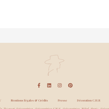
V
Mentions légales & Crédits
Presse
Décoration C.H.R
e Fesquet Décoratrice, Décoratrice CHR, Décoratrice Hôtel Paris, Décora