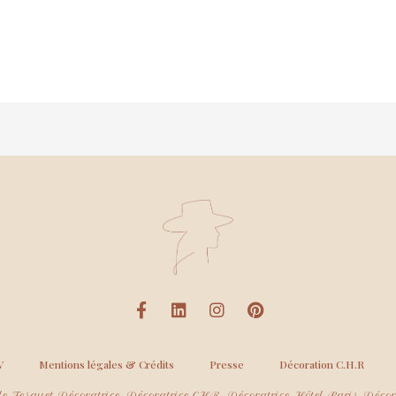
V
Mentions légales & Crédits
Presse
Décoration C.H.R
e Fesquet Décoratrice, Décoratrice CHR, Décoratrice Hôtel Paris, Décora