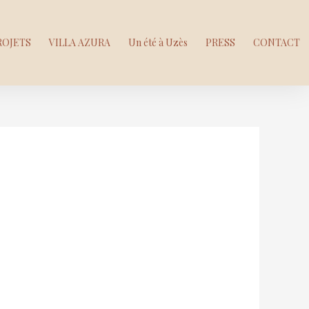
ROJETS
VILLA AZURA
Un été à Uzès
PRESS
CONTACT