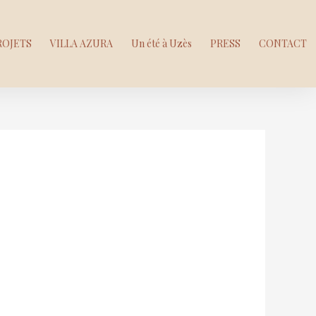
ROJETS
VILLA AZURA
Un été à Uzès
PRESS
CONTACT