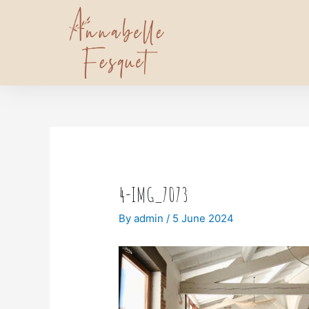
4-IMG_7073
By
admin
/
5 June 2024