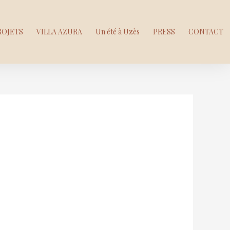
ROJETS
VILLA AZURA
Un été à Uzès
PRESS
CONTACT