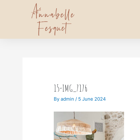
15-IMG_7176
By
admin
/
5 June 2024