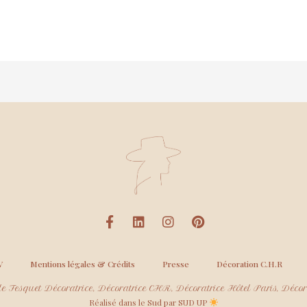
V
Mentions légales & Crédits
Presse
Décoration C.H.R
e Fesquet Décoratrice, Décoratrice CHR, Décoratrice Hôtel Paris, Décora
Réalisé dans le Sud par SUD UP