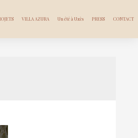
ROJETS
VILLA AZURA
Un été à Uzès
PRESS
CONTACT