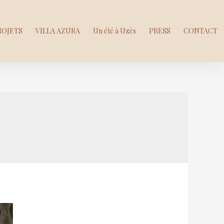
ROJETS
VILLA AZURA
Un été à Uzès
PRESS
CONTACT