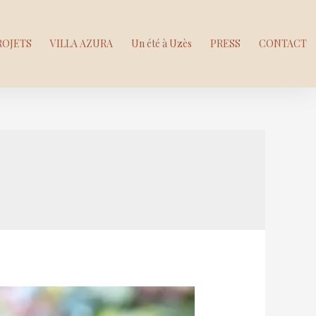
ROJETS
VILLA AZURA
Un été à Uzès
PRESS
CONTACT