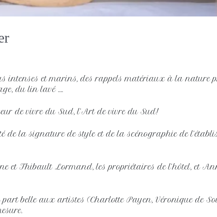
er
s intenses et marins, des rappels matériaux à la nature p
age, du lin lavé ….
ur de vivre du Sud, l’Art de vivre du Sud!
ité de la signature de style et de la scénographie de l’établ
e et Thibault Lormand, les propriétaires de l’hôtel, et 
ne part belle aux artistes (Charlotte Payen, Véronique de S
esure.