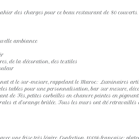
e cahier des charges pour ce beau restaurant de 80 couverts.
ouvelle ambiance
ir
res, de la décoration, des textiles
ouleur
sanat et le sur-mesure, rappelant le Maroc: Luminaires a
 des tables pour une personnalisation, bar sur mesure, déc
t de Fès, petites corbeilles en chanvre peintes en pigment
les et d’orange brûlée. Tous les murs ont été retravaillé
 avec une frise très légère. Confection 100% française: pla