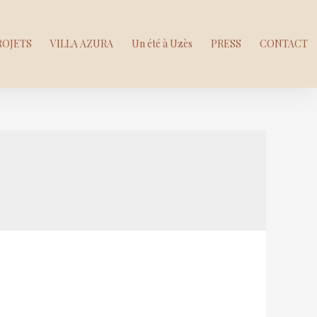
ROJETS
VILLA AZURA
Un été à Uzès
PRESS
CONTACT