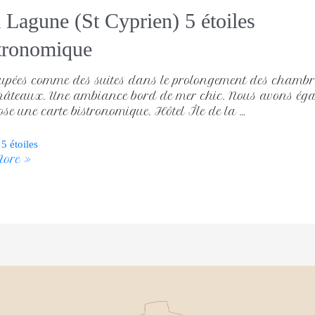
la Lagune (St Cyprien) 5 étoiles
stronomique
pées comme des suites dans le prolongement des chambres-S
hâteaux. Une ambiance bord de mer chic. Nous avons égale
e une carte bistronomique. Hôtel Île de la …
 5 étoiles
ore »