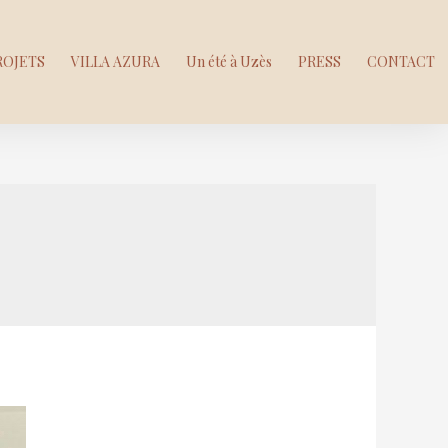
ROJETS
VILLA AZURA
Un été à Uzès
PRESS
CONTACT