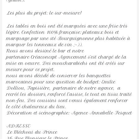
(glaise).
Les plus du projet: le sur-mesure!
Les tables en bois ont été marquées avec une frise très
légère. Confection 100% française: plateaux bois et
marquage par une sté Bourguignonne plus habituée à
marquer les tonneaux de vin ;-)).
Nous avons dessiné le bar et notre
partenaire Créaconcept Agencement s’est chargé de la
mise en oeuvre. Des moucharabiehs ont été créés sur
mesure pour ce projet.
nous avons décidé de conserver les banquettes
marocaines pour une question de budget: Emilie
Dolliou, Tapissière, partenaire de notre agence, a
recréé les dossiers, renforcé l’assise, le tout en tissu traité
non-feu. Des coussins sont venus également renforcer
le côté chaleureux du lieu.
Décoration et scénographie: Agence Annabelle Fesquet
ADRESSE
Le Méchoui du Prince
36 Rue Monsieur le Prince