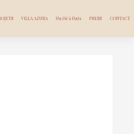
ROJETS
VILLA AZURA
Un été à Uzès
PRESS
CONTACT